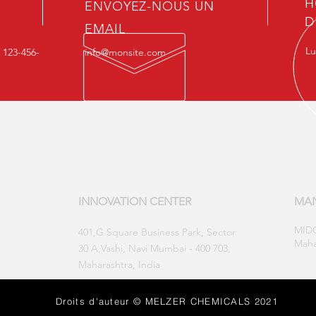
H
ENVOYEZ-NOUS UN
D
EMAIL
Lu
: 123-456-
info@monsite.com
INNOVATION CENTER
MAN
MIDC
​401,G Square Business Park, Sector
Maha
30 A,Vashi, Navi Mumbai - 400 703,
Maharashtra, India
Droits d'auteur © MELZER CHEMICALS 2021