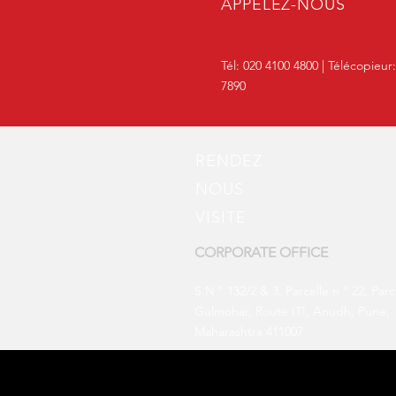
APPELEZ-NOUS
Tél: 020 4100 4800 | Télécopieur
7890
RENDEZ
NOUS
VISITE
CORPORATE OFFICE
S.N ° 132/2 & 3, Parcelle n ° 22, Parc
Gulmohar, Route ITI, Anudh, Pune,
Maharashtra 411007