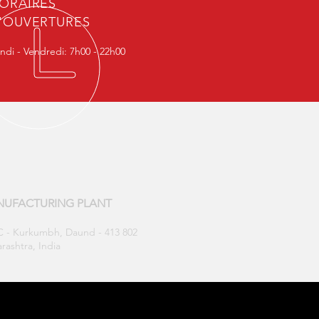
ORAIRES
'OUVERTURES
ndi - Vendredi: 7h00 - 22h00
UFACTURING PLANT
 - Kurkumbh, Daund - 413 802
rashtra, India