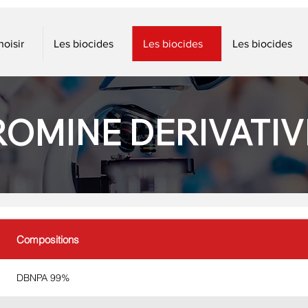
oisir
Les biocides
Les biocides
Les biocides
ROMINE DERIVATIV
Compositions
DBNPA 99%