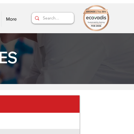
More
ES